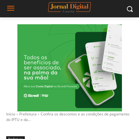
Início
Prefeitura
Confira os descontos e as condições de pagamento
do IPTU e da...
Prefeitura