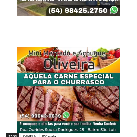
TAGS
CANELA
JDCanela