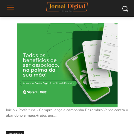
Início
Prefeitura
Cempra lança a campanha Dezembro Verde contra o
abandono e maus-tratos aos...
Prefeitura