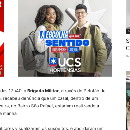
S
S
C
07
a das 17h40, a
Brigada Militar
, através do Pelotão de
a, recebeu denúncia que um casal, dentro de um
veira, no Bairro São Rafael, estariam realizando a
da manhã.
Militares visualizaram os suspeitos, e abordaram um