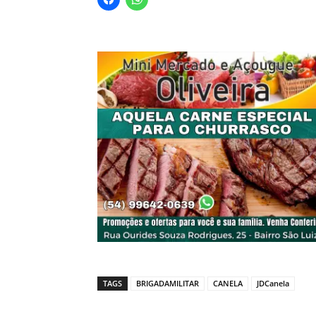
TAGS
BRIGADAMILITAR
CANELA
JDCanela