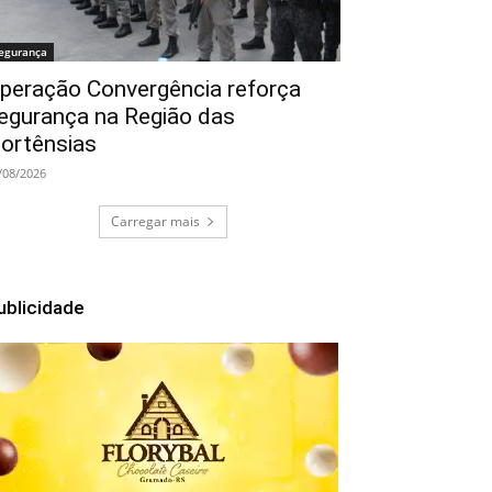
egurança
peração Convergência reforça
egurança na Região das
ortênsias
/08/2026
Carregar mais
ublicidade