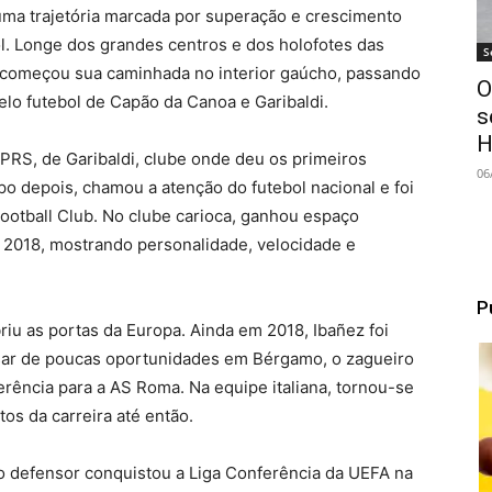
uma trajetória marcada por superação e crescimento
ol. Longe dos grandes centros e dos holofotes das
S
r começou sua caminhada no interior gaúcho, passando
O
lo futebol de Capão da Canoa e Garibaldi.
s
H
 PRS, de Garibaldi, clube onde deu os primeiros
06
po depois, chamou a atenção do futebol nacional e foi
ootball Club. No clube carioca, ganhou espaço
 2018, mostrando personalidade, velocidade e
P
iu as portas da Europa. Ainda em 2018, Ibañez foi
pesar de poucas oportunidades em Bérgamo, o zagueiro
erência para a AS Roma. Na equipe italiana, tornou-se
os da carreira até então.
 defensor conquistou a Liga Conferência da UEFA na