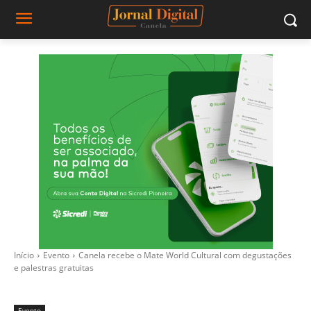
Início
Evento
Canela recebe o Mate World Cultural com degustações
e palestras gratuitas
Evento