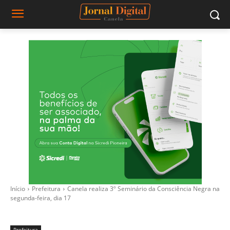
Início
Prefeitura
Canela realiza 3º Seminário da Consciência Negra na
segunda-feira, dia 17
Prefeitura