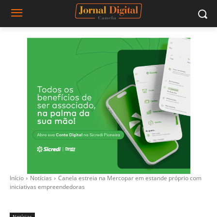
Início
Notícias
Canela estreia na Mercopar em estande próprio com
iniciativas empreendedoras
Notícias