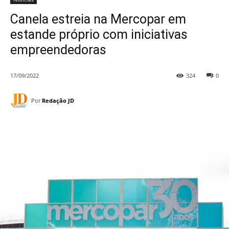
Canela estreia na Mercopar em
estande próprio com iniciativas
empreendedoras
17/09/2022
324
0
Por
Redação JD