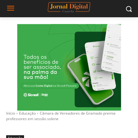
Início
Educação
Câmara de Vereadores de Gramado premia
professores em sessão solene
Educação