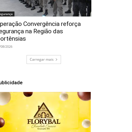
egurança
peração Convergência reforça
egurança na Região das
ortênsias
/08/2026
Carregar mais
ublicidade