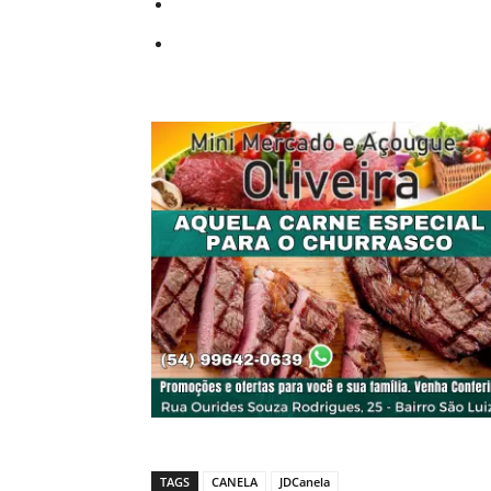
TAGS
CANELA
JDCanela