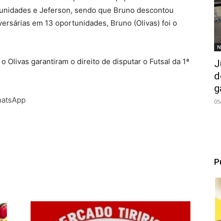
tunidades e Jeferson, sendo que Bruno descontou
ersárias em 13 oportunidades, Bruno (Olivas) foi o
N
 Olivas garantiram o direito de disputar o Futsal da 1ª
J
d
g
WhatsApp
05
P