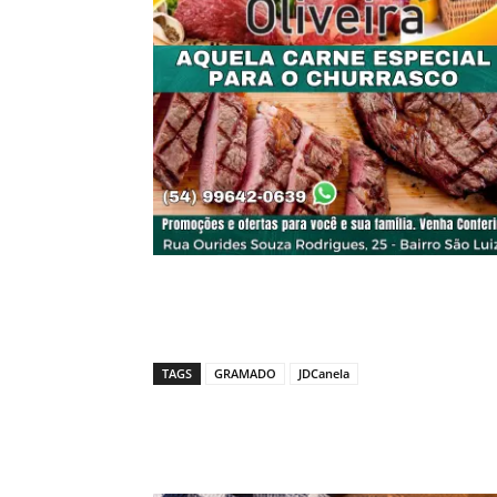
TAGS
GRAMADO
JDCanela