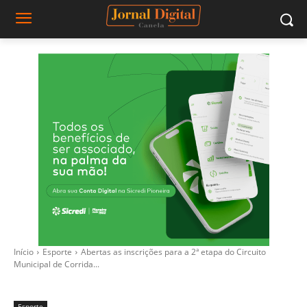
Início
Esporte
Abertas as inscrições para a 2ª etapa do Circuito
Municipal de Corrida...
Esporte