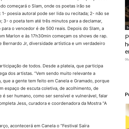
ndo começará o Slam, onde os poetas irão se
: 1- poesia autoral pode ser lida ou recitada; 2- não se
; 3- o poeta tem até três minutos para a declamar,
S
 para o vencedor é de 500 reais. Depois do Slam, a
g com Marlon e às 17h30min começam os shows de rap.
P
e Bernardo Jr, diversidade artística e um verdadeiro
h
e
06
rticipação de todos. Desde a plateia, que participa
ega dos artistas. “Vem sendo muito relevante a
a, que a gente tem feito em Canela e Gramado, porque
um espaço de escuta coletiva, de acolhimento, de
P
 é ser humano, como ser sensível e vulnerável, falar
ompleta Jess, curadora e coordenadora da Mostra “A
rço, acontecerá em Canela o “Festival Saíra