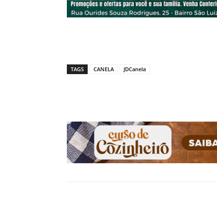
TAGS
CANELA
JDCanela
Compartilhado