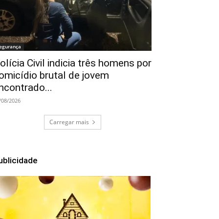
egurança
olícia Civil indicia três homens por
omicídio brutal de jovem
ncontrado...
/08/2026
Carregar mais
ublicidade