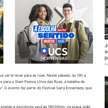
P
J
s
p
06
e vai te levar para as ruas. Neste sábado, às 16h a
s para o Slam Poesia Lírica das Ruas, a batalha de
s”. O evento faz parte do Festival Saíra Encantada, que
 poetas e escritores será às 16h30min, na praça João