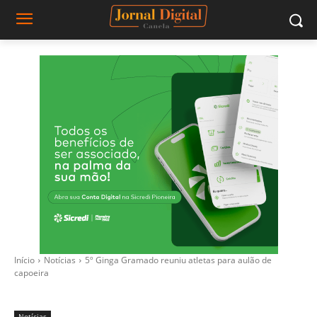
Início
Notícias
5º Ginga Gramado reuniu atletas para aulão de
capoeira
Notícias