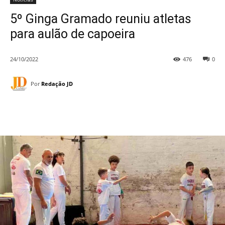
5º Ginga Gramado reuniu atletas
para aulão de capoeira
24/10/2022
476
0
Por
Redação JD