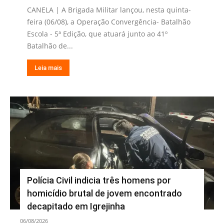
CANELA | A Brigada Militar lançou, nesta quinta-
feira (06/08), a Operação Convergência- Batalhão
Escola - 5ª Edição, que atuará junto ao 41º
Batalhão de...
Leia mais
Polícia Civil indicia três homens por
homicídio brutal de jovem encontrado
decapitado em Igrejinha
06/08/2026