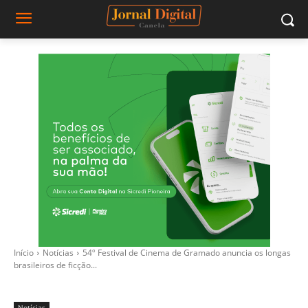
Início
Notícias
54º Festival de Cinema de Gramado anuncia os longas
brasileiros de ficção...
Notícias