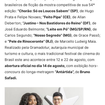
brasileiros de ficção da mostra competitiva de sua 54ª
edição:
“Chorão: Só os Loucos Sabem” (SP)
, de Hugo
Prata e Felipe Novaes;
“Feito Pipa” (CE)
, de Allan
Deberton;
“Justino – Nos Bastidores do Reino” (DF)
, de
José Eduardo Belmonte;
“Leite em Pó” (MG/SP/RN)
, de
Carlos Segundo;
“Nosso Segredo” (MG)
, de Grace Passô;
e
“Pele de Rinoceronte” (RJ)
, de Marcello Ludwig Maia.
Realizado pela Gramadotur, autarquia municipal de
turismo e cultura, o mais tradicional festival de cinema do
Brasil este ano acontece entre 12 e 22 de agosto, com
abertura oficial no dia 14 de agosto,
com exibição
hors-
concours
do longa-metragem
“Antártida”,
de
Bruno
Safadi.