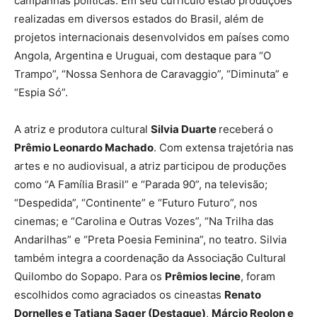
campanhas políticas. Em seu currículo estão produções
realizadas em diversos estados do Brasil, além de
projetos internacionais desenvolvidos em países como
Angola, Argentina e Uruguai, com destaque para “O
Trampo”, “Nossa Senhora de Caravaggio”, “Diminuta” e
“Espia Só”.
A atriz e produtora cultural
Silvia Duarte
receberá o
Prêmio Leonardo Machado
. Com extensa trajetória nas
artes e no audiovisual, a atriz participou de produções
como “A Família Brasil” e “Parada 90”, na televisão;
“Despedida”, “Continente” e “Futuro Futuro”, nos
cinemas; e “Carolina e Outras Vozes”, “Na Trilha das
Andarilhas” e “Preta Poesia Feminina”, no teatro. Silvia
também integra a coordenação da Associação Cultural
Quilombo do Sopapo. Para os
Prêmios Iecine
, foram
escolhidos como agraciados os cineastas
Renato
Dornelles e Tatiana Sager (Destaque)
,
Márcio Reolon e