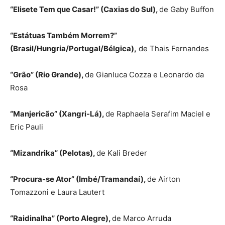
“Elisete Tem que Casar!” (Caxias do Sul),
de Gaby Buffon
“Estátuas Também Morrem?”
(Brasil/Hungria/Portugal/Bélgica),
de Thais Fernandes
“Grão” (Rio Grande),
de Gianluca Cozza e Leonardo da
Rosa
“Manjericão” (Xangri-Lá),
de Raphaela Serafim Maciel e
Eric Pauli
“Mizandrika” (Pelotas),
de Kali Breder
“Procura-se Ator” (Imbé/Tramandaí),
de Airton
Tomazzoni e Laura Lautert
“Raidinalha” (Porto Alegre),
de Marco Arruda