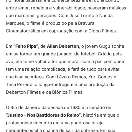
no litoral paulista, ele conhece Graziela e, do encontro
entre amor, rebeldia e vulnerabilidade, nasceram músicas
que marcaram gerações. Com José Loreto e Nanda
Marques, o filme é produzido pela Bravura
Cinematográfica em coprodução com a Globo Filmes.
Em
“Feito Pipa”
, de
Allan Deberton
, o jovem Gugu sonha
em se tornar um grande jogador de futebol. Criado pela
avó, ele teme voltar a ter que morar com o pai, com quem
tem uma relação complicada, e fará de tudo para evitar
que isso aconteça. Com Lázaro Ramos, Yuri Gomes e
Teca Pereira, o longa-metragem é uma produção da
Deberton Filmes e da Biônica Filmes.
O Rio de Janeiro da década de 1980 é o cenário de
“Justino – Nos Bastidores do Reino”
, história em que o
protagonista encontra em uma poderosa igreja
neopentecostal a chance de sair da pobreza. Em sua