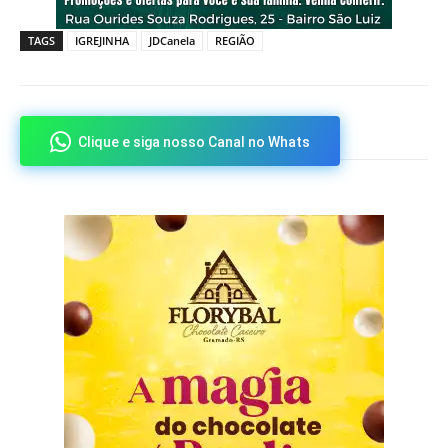
TAGS
IGREJINHA
JDCanela
REGIÃO
Clique e siga nosso Canal no Whats