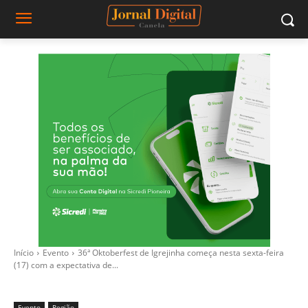
Início
Evento
36ª Oktoberfest de Igrejinha começa nesta sexta-feira
(17) com a expectativa de...
Evento
Região