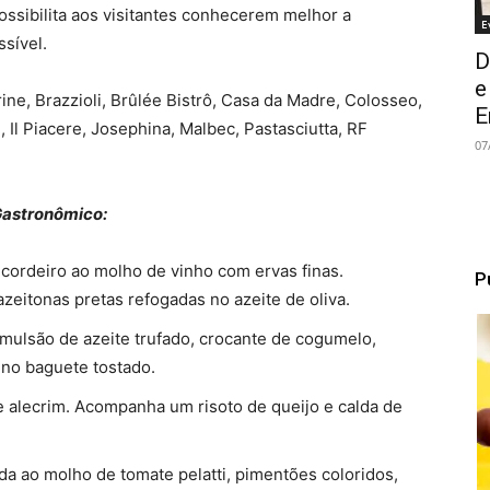
possibilita aos visitantes conhecerem melhor a
E
ssível.
D
e
rine, Brazzioli, Brûlée Bistrô, Casa da Madre, Colosseo,
E
 Il Piacere, Josephina, Malbec, Pastasciutta, RF
07
Gastronômico:
 cordeiro ao molho de vinho com ervas finas.
P
eitonas pretas refogadas no azeite de oliva.
ulsão de azeite trufado, crocante de cogumelo,
 no baguete tostado.
e alecrim. Acompanha um risoto de queijo e calda de
a ao molho de tomate pelatti, pimentões coloridos,