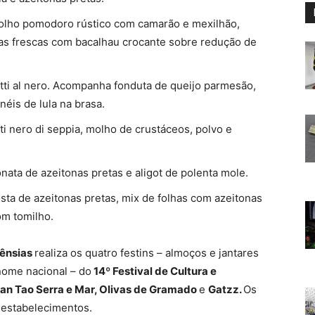
molho pomodoro rústico com camarão e mexilhão,
vas frescas com bacalhau crocante sobre redução de
ti al nero. Acompanha fonduta de queijo parmesão,
néis de lula na brasa.
 nero di seppia, molho de crustáceos, polvo e
ata de azeitonas pretas e aligot de polenta mole.
ta de azeitonas pretas, mix de folhas com azeitonas
om tomilho.
tênsias
realiza os quatro festins – almoços e jantares
ome nacional – do
14º Festival de Cultura e
San Tao Serra e Mar, Olivas de Gramado
e
Gatzz.
Os
 estabelecimentos.