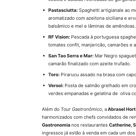
Pastasciutta:
Spaghetti artigianale ao 
aromatizado com azeitona siciliana e er
balsâmico e mel e lâminas de amêndoas.
RF Vision:
Pescada à portuguesa spaghet
tomates confit, manjericão, camarões e a
San Tao Serra e Mar:
Mar Negro spaguetti
camarão finalizado com azeite trufado.
Toro:
Pirarucu assado na brasa com capon
Versoi:
Posta de salmão grelhado em cros
verdes empanadas e gelatina de oliva c
Além do
Tour Gastronômico
, a
Abrasel Hor
harmonizados com chefs convidados de ren
Gastronomia
nos restaurantes
Catherine, 
ingressos já estão à venda em cada um dos