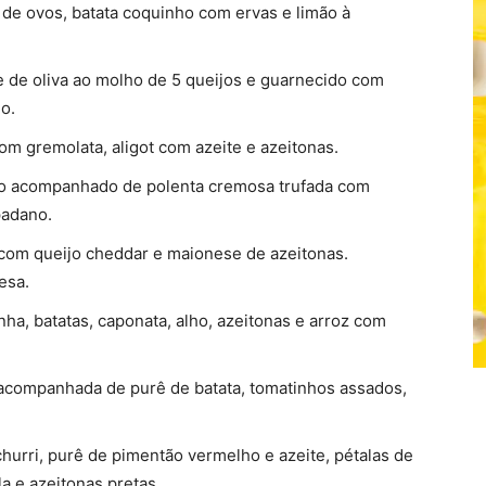
de ovos, batata coquinho com ervas e limão à
 de oliva ao molho de 5 queijos e guarnecido com
o.
 gremolata, aligot com azeite e azeitonas.
ado acompanhado de polenta cremosa trufada com
padano.
om queijo cheddar e maionese de azeitonas.
esa.
ha, batatas, caponata, alho, azeitonas e arroz com
acompanhada de purê de batata, tomatinhos assados,
urri, purê de pimentão vermelho e azeite, pétalas de
a e azeitonas pretas.