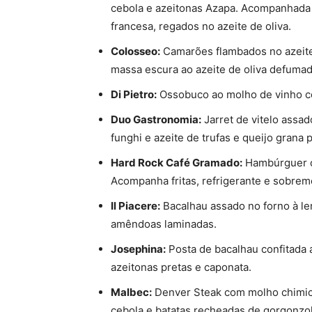
cebola e azeitonas Azapa. Acompanhada 
francesa, regados no azeite de oliva.
Colosseo:
Camarões flambados no azeite
massa escura ao azeite de oliva defumad
Di Pietro:
Ossobuco ao molho de vinho com
Duo Gastronomia:
Jarret de vitelo ass
funghi e azeite de trufas e queijo grana 
Hard Rock Café Gramado:
Hambúrguer c
Acompanha fritas, refrigerante e sobrem
Il Piacere:
Bacalhau assado no forno à len
amêndoas laminadas.
Josephina:
Posta de bacalhau confitada 
azeitonas pretas e caponata.
Malbec:
Denver Steak com molho chimich
cebola e batatas recheadas de gorgonzol