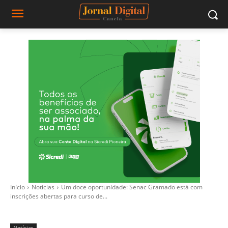
Início
Notícias
Um doce oportunidade: Senac Gramado está com
inscrições abertas para curso de...
Notícias