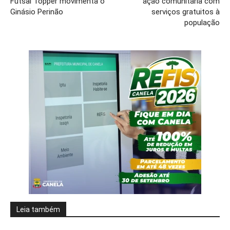
Futsal Topper movimenta o
ação comunitária com
Ginásio Perinão
serviços gratuitos à
população
Leia também