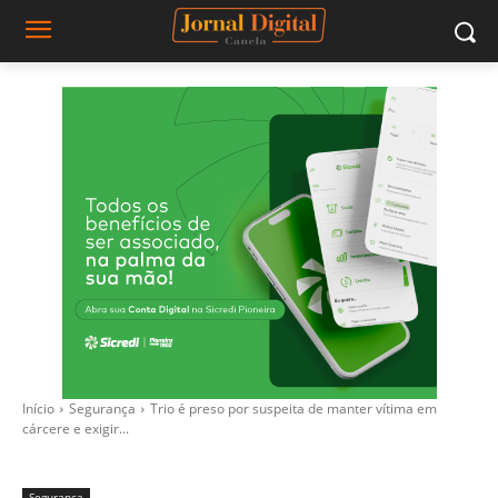
Início
Segurança
Trio é preso por suspeita de manter vítima em
cárcere e exigir...
Segurança