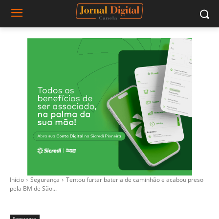
Início
Segurança
Tentou furtar bateria de caminhão e acabou preso
pela BM de São...
Segurança