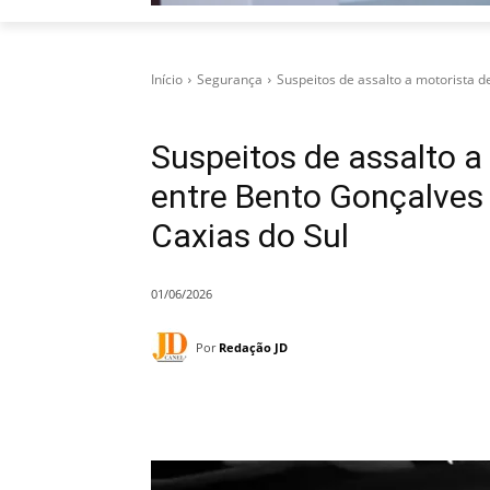
Início
Segurança
Suspeitos de assalto a motorista de
Suspeitos de assalto a 
entre Bento Gonçalves
Caxias do Sul
01/06/2026
Por
Redação JD