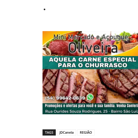
TAGS
JDCanela
REGIÃO