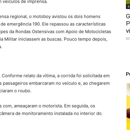
m veículos de imprensa.
E
G
nsa regional, o motoboy avistou os dois homens
P
 de emergência 190. Ele repassou as características
v
uipes da Rondas Ostensivas com Apoio de Motocicletas
07
a Militar iniciassem as buscas. Pouco tempo depois,
.
P
Conforme relato da vítima, a corrida foi solicitada em
s passageiros embarcaram no veículo e, ao chegarem
nciaram o roubo.
os com, ameaçaram o motorista. Em seguida, os
câmera de monitoramento instalada no interior do