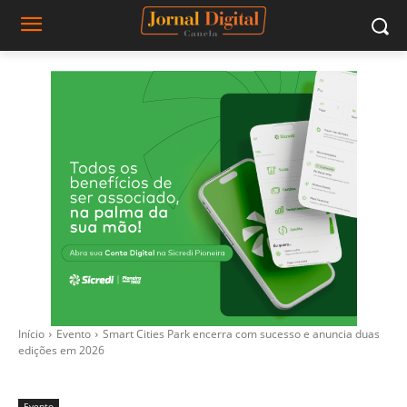
Início
Evento
Smart Cities Park encerra com sucesso e anuncia duas
edições em 2026
Evento