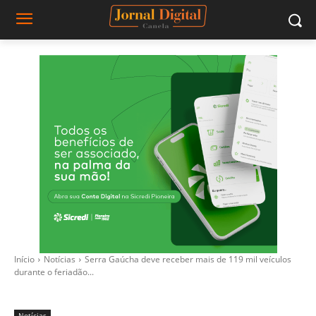
Início
Notícias
Serra Gaúcha deve receber mais de 119 mil veículos
durante o feriadão...
Notícias