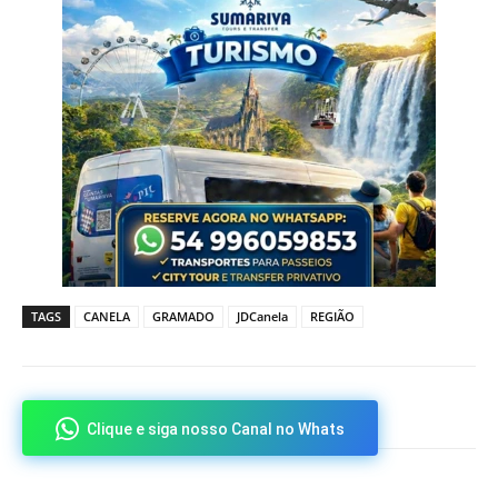
TAGS
CANELA
GRAMADO
JDCanela
REGIÃO
Clique e siga nosso Canal no Whats