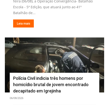
feira (06/08), a Operação Convergência- Batalhão
Escola - 5ª Edição, que atuará junto ao 41º
Batalhão de...
Leia mais
Polícia Civil indicia três homens por
homicídio brutal de jovem encontrado
decapitado em Igrejinha
06/08/2026