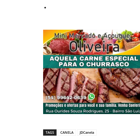
TAGS
CANELA
JDCanela