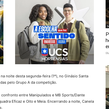
S
P
h
e
06
o na noite desta segunda-feira (1º), no Ginásio Santa
lidas pelo Grupo A da competição.
o confronto entre Manipulados e MB Sports/Dante
adra Eficaz e Oito e Meia. Encerrando a noite, Canela
e.