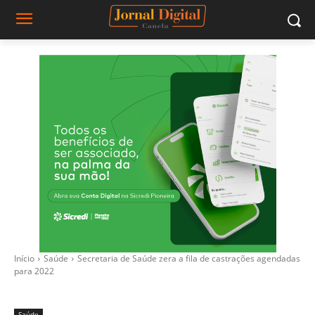
Início
Saúde
Secretaria de Saúde zera a fila de castrações agendadas
para 2022
Saúde