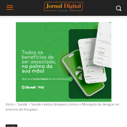
Início
Saúde
Saúde realiza bloqueio contra o Mosquito da dengue no
entorno do Hospital...
Saúde