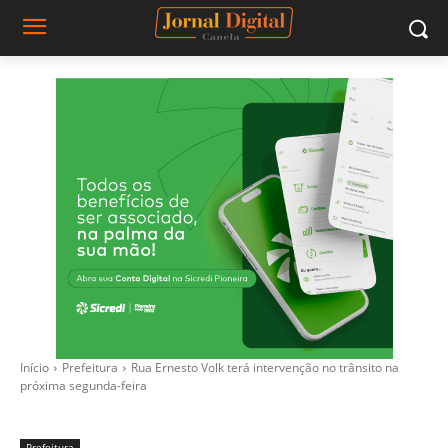
Início
Prefeitura
Rua Ernesto Volk terá intervenção no trânsito na
próxima segunda-feira
Prefeitura