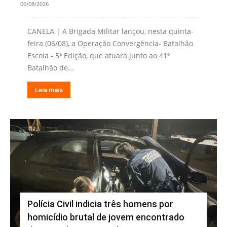
06/08/2026
CANELA | A Brigada Militar lançou, nesta quinta-
feira (06/08), a Operação Convergência- Batalhão
Escola - 5ª Edição, que atuará junto ao 41º
Batalhão de...
Leia mais
Polícia Civil indicia três homens por
homicídio brutal de jovem encontrado