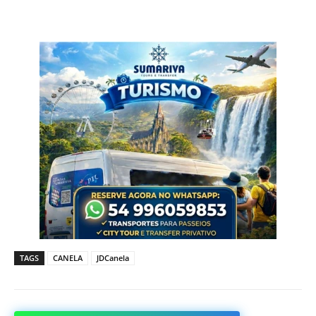
TAGS
CANELA
JDCanela