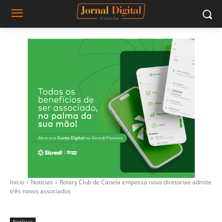
Início
Notícias
Rotary Club de Canela empossa nova diretoriae admite
três novos associados
Notícias