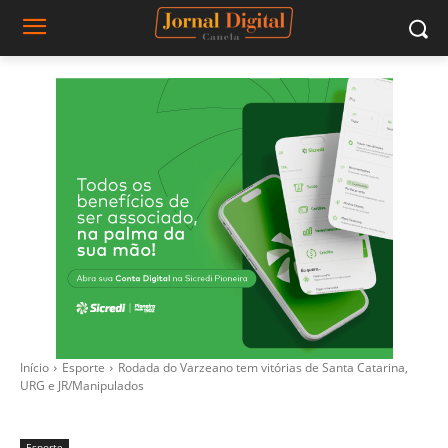
Início
Esporte
Rodada do Varzeano tem vitórias de Santa Catarina,
URG e JR/Manipulados
Esporte