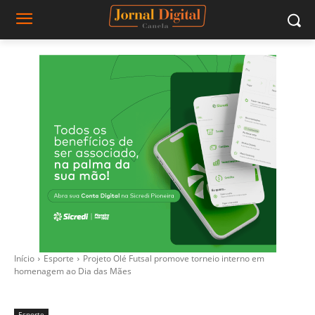
Início
Esporte
Projeto Olé Futsal promove torneio interno em
homenagem ao Dia das Mães
Esporte