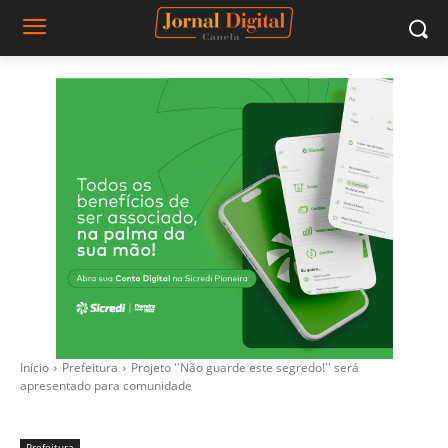
Início
Prefeitura
Projeto ''Não guarde este segredo!'' será
apresentado para comunidade
Prefeitura