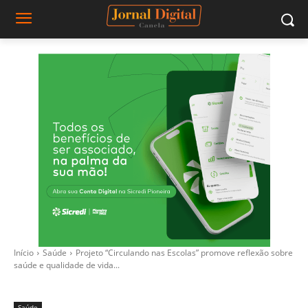
Início
Saúde
Projeto “Circulando nas Escolas” promove reflexão sobre
saúde e qualidade de vida...
Saúde