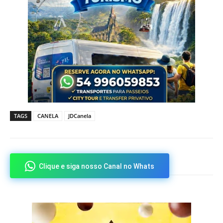
TAGS
CANELA
JDCanela
Clique e siga nosso Canal no Whats