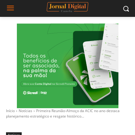
Início
Notícias
Primeira Reunião-Almoço da ACIC no ano destaca
planejamento estratégico e resgate histórico...
Notícias