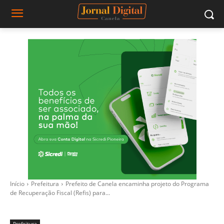
Início
Prefeitura
Prefeito de Canela encaminha projeto do Programa
de Recuperação Fiscal (Refis) para...
Prefeitura