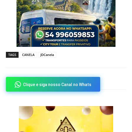
TAGS
CANELA
JDCanela
Clique e siga nosso Canal no Whats