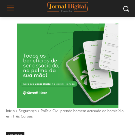
Início
Segurança
Polícia Civil prende homem acusado de homicídio
em Três Coroas
Segurança