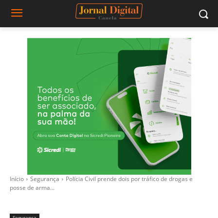
Início
Segurança
Polícia Civil prende dois por tráfico de drogas e
posse de arma...
Segurança