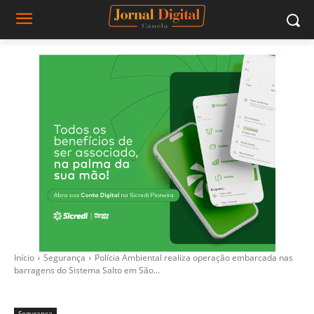
Início
Segurança
Polícia Ambiental realiza operação embarcada nas
barragens do Sistema Salto em São...
Segurança