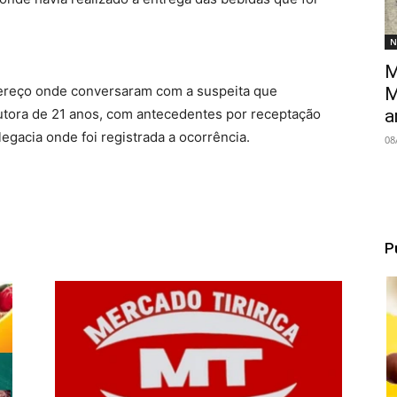
N
M
ndereço onde conversaram com a suspeita que
M
a
autora de 21 anos, com antecedentes por receptação
legacia onde foi registrada a ocorrência.
08
P