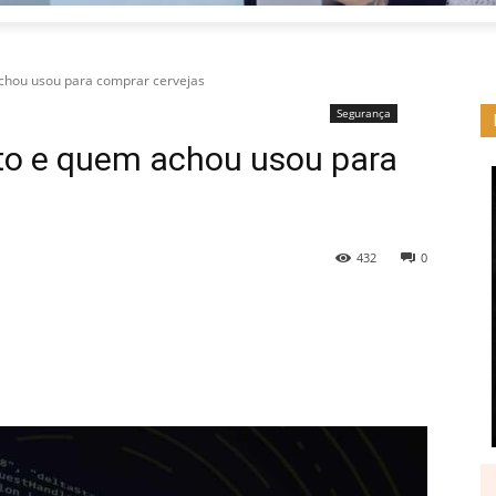
achou usou para comprar cervejas
Segurança
ito e quem achou usou para
432
0