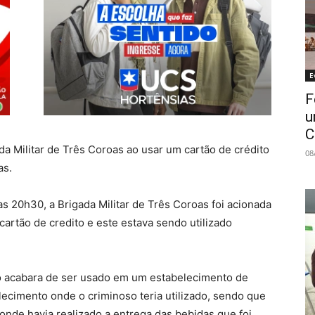
E
F
u
C
 Militar de Três Coroas ao usar um cartão de crédito
08
as.
das 20h30, a Brigada Militar de Três Coroas foi acionada
artão de credito e este estava sendo utilizado
ão acabara de ser usado em um estabelecimento de
lecimento onde o criminoso teria utilizado, sendo que
onde havia realizado a entrega das bebidas que foi