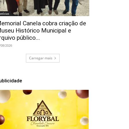
otícias
emorial Canela cobra criação de
useu Histórico Municipal e
rquivo público...
/08/2026
Carregar mais
ublicidade