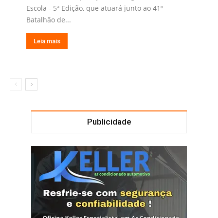
Escola - 5ª Edição, que atuará junto ao 41º
Batalhão de...
Leia mais
Publicidade