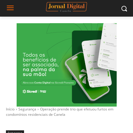
Início
Segurança
Operação prende trio que efetuou furtos em
condomínios residenciais de Canela
Segurança