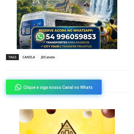
TAGS
CANELA
JDCanela
Clique e siga nosso Canal no Whats