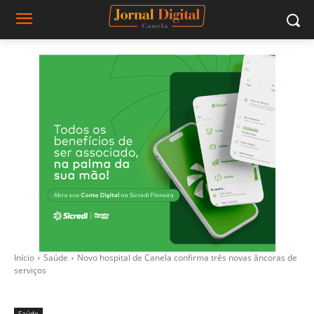
Início
Saúde
Novo hospital de Canela confirma três novas âncoras de
serviços
Saúde