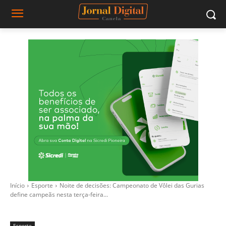
Início
Esporte
Noite de decisões: Campeonato de Vôlei das Gurias
define campeãs nesta terça-feira...
Esporte