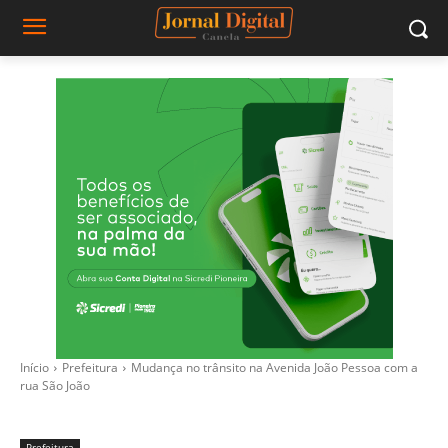
Início
Prefeitura
Mudança no trânsito na Avenida João Pessoa com a
rua São João
Prefeitura