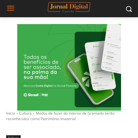
Início
Cultura
Modos de fazer do interior de Gramado serão
reconhecidos como Patrimônio Imaterial
Cultura