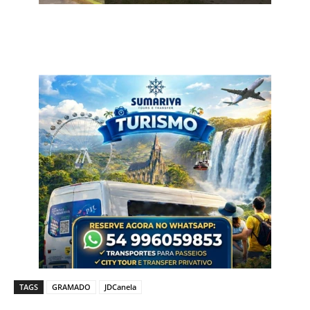
TAGS
GRAMADO
JDCanela