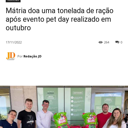
Mátria doa uma tonelada de ração
após evento pet day realizado em
outubro
17/11/2022
264
0
Por
Redação JD