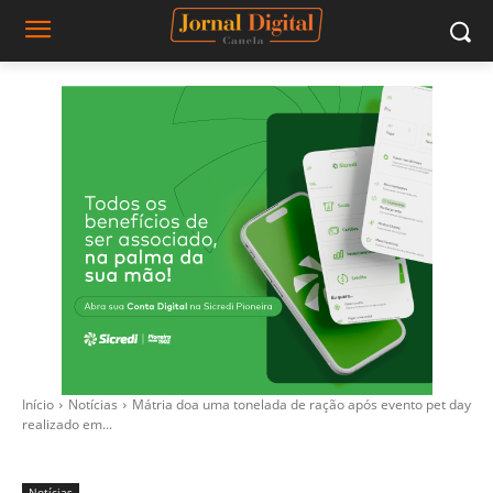
Início
Notícias
Mátria doa uma tonelada de ração após evento pet day
realizado em...
Notícias