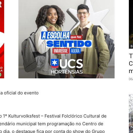
E
T
C
m
06
a oficial do evento
o 1º Kulturvolksfest – Festival Folclórico Cultural de
lendário municipal tem programação no Centro de
o dia, o destaque fica por conta do show do Grupo