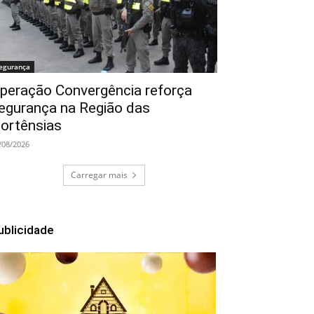
egurança
peração Convergência reforça
egurança na Região das
ortênsias
/08/2026
Carregar mais
ublicidade