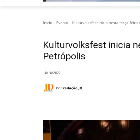
Início
Evento
Kulturvolksfest inicia nesta terça-feir
Kulturvolksfest inicia 
Petrópolis
10/10/2022
Por
Redação JD