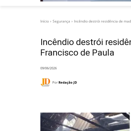
Início
Segurança
Incêndio destrói residência de ma
Incêndio destrói resid
Francisco de Paula
09/06/2026
Por
Redação JD