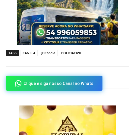
TAGS
CANELA
JDCanela
POLICIACIVIL
Clique e siga nosso Canal no Whats