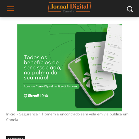
Início
Segurança
Homem é encontrado sem vida em via pública em
Canela
Segurança