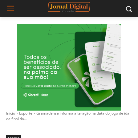
Início
Esporte
Gramadense informa alteração na data do jogo de ida
da final da...
Esporte