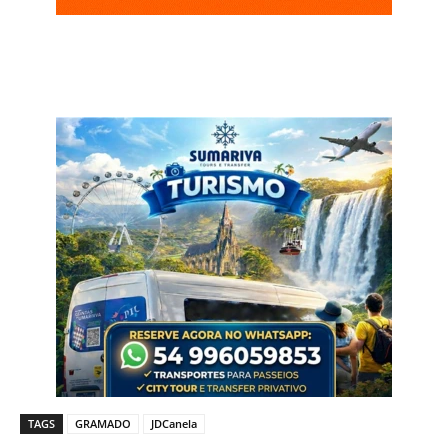
TAGS
GRAMADO
JDCanela