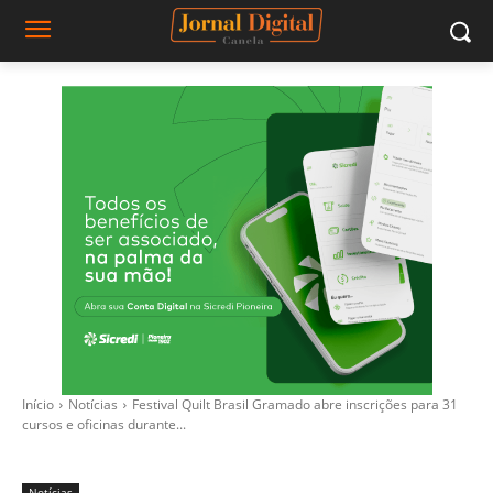
Início
Notícias
Festival Quilt Brasil Gramado abre inscrições para 31
cursos e oficinas durante...
Notícias