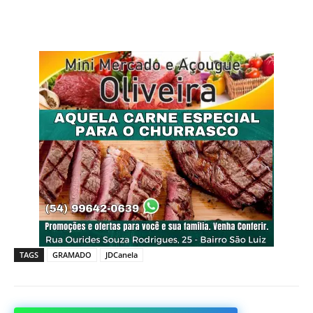
TAGS
GRAMADO
JDCanela