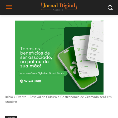
Início
Evento
Festival de Cultura e Gastronomia de Gramado será em
outubro
Evento