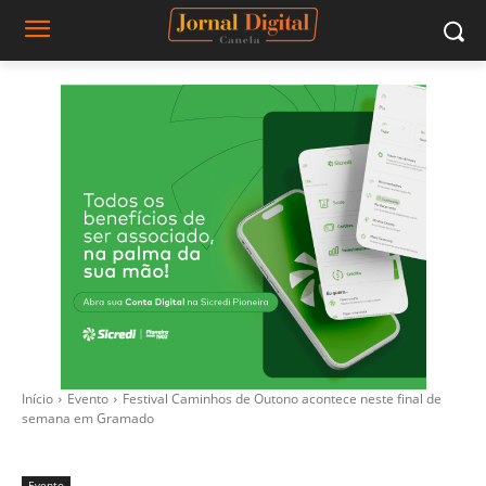
Início
Evento
Festival Caminhos de Outono acontece neste final de
semana em Gramado
Evento